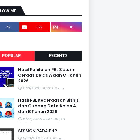
LLOW ME
7k
1.2k
1k
1.2k
POPULAR
RECENTS
Hasil Penilaian PBL Sistem
Cerdas Kelas A dan C Tahun
2026
6/21/2026 08:26:00 am
Hasil PBL Kecerdasan Bisnis
dan Gudang Data Kelas A
dan B Tahun 2026
6/22/2026 02:36:00 pm
SESSION PADA PHP
5/03/2010 07:40:00 am