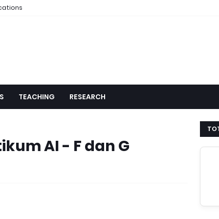
cations
S
TEACHING
RESEARCH
TOT
tikum AI - F dan G