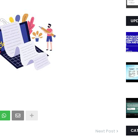
UP
CA
Next Post