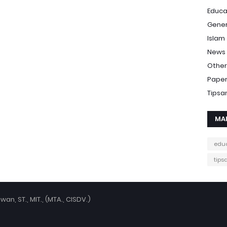
Educa
Gener
Islam
News
Other
Pape
Tipsa
MA
edu
tips
an, ST., MIT., (MTA., CISDV.)