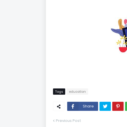
Tags
education
Share
Previous Post