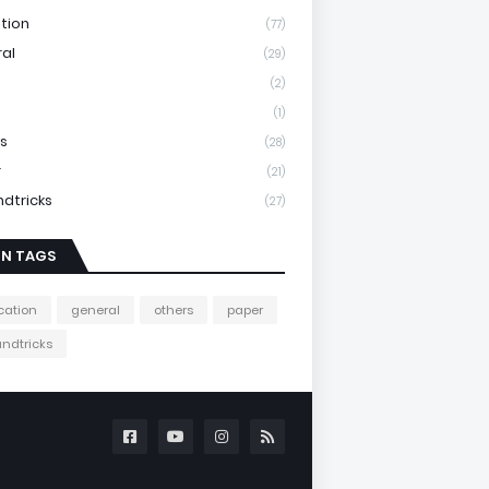
tion
(77)
al
(29)
(2)
(1)
s
(28)
r
(21)
ndtricks
(27)
IN TAGS
cation
general
others
paper
andtricks