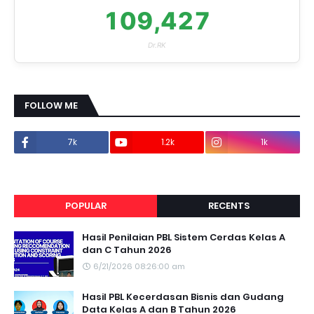
109,427
Dr.RK
FOLLOW ME
7k
1.2k
1k
1.2k
POPULAR
RECENTS
Hasil Penilaian PBL Sistem Cerdas Kelas A
dan C Tahun 2026
6/21/2026 08:26:00 am
Hasil PBL Kecerdasan Bisnis dan Gudang
Data Kelas A dan B Tahun 2026