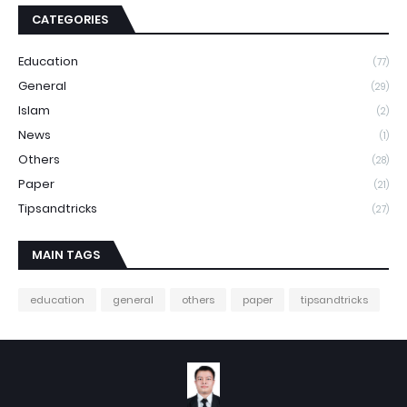
CATEGORIES
Education
(77)
General
(29)
Islam
(2)
News
(1)
Others
(28)
Paper
(21)
Tipsandtricks
(27)
MAIN TAGS
education
general
others
paper
tipsandtricks