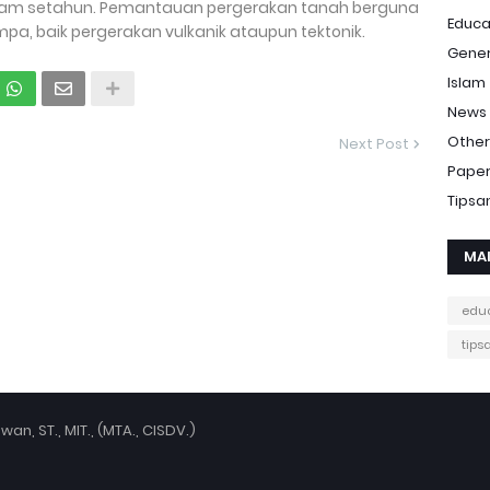
am setahun. Pemantauan pergerakan tanah berguna
Educa
a, baik pergerakan vulkanik ataupun tektonik.
Gener
Islam
News
Other
Next Post
Pape
Tipsa
MA
edu
tips
an, ST., MIT., (MTA., CISDV.)