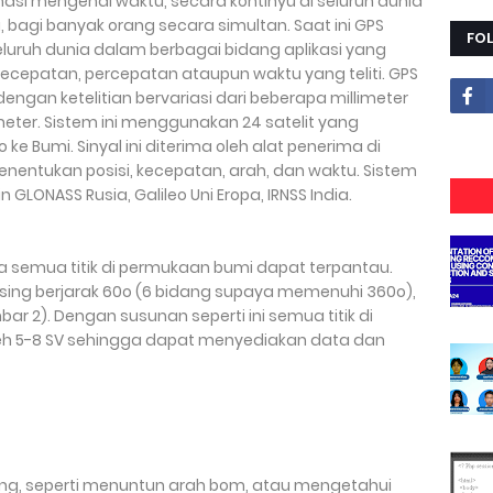
asi mengenai waktu, secara kontinyu di seluruh dunia
bagi banyak orang secara simultan. Saat ini GPS
FO
luruh dunia dalam berbagai bidang aplikasi yang
kecepatan, percepatan ataupun waktu yang teliti. GPS
engan ketelitian bervariasi dari beberapa millimeter
eter. Sistem ini menggunakan 24 satelit yang
e Bumi. Sinyal ini diterima oleh alat penerima di
entukan posisi, kecepatan, arah, dan waktu. Sistem
GLONASS Rusia, Galileo Uni Eropa, IRNSS India.
 semua titik di permukaan bumi dapat terpantau.
sing berjarak 60o (6 bidang supaya memenuhi 360o),
 2). Dengan susunan seperti ini semua titik di
eh 5-8 SV sehingga dapat menyediakan data dan
ang, seperti menuntun arah bom, atau mengetahui