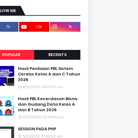
LLOW ME
7k
1.2k
1k
1.2k
POPULAR
RECENTS
Hasil Penilaian PBL Sistem
Cerdas Kelas A dan C Tahun
2026
6/21/2026 08:26:00 am
Hasil PBL Kecerdasan Bisnis
dan Gudang Data Kelas A
dan B Tahun 2026
6/22/2026 02:36:00 pm
SESSION PADA PHP
5/03/2010 07:40:00 am