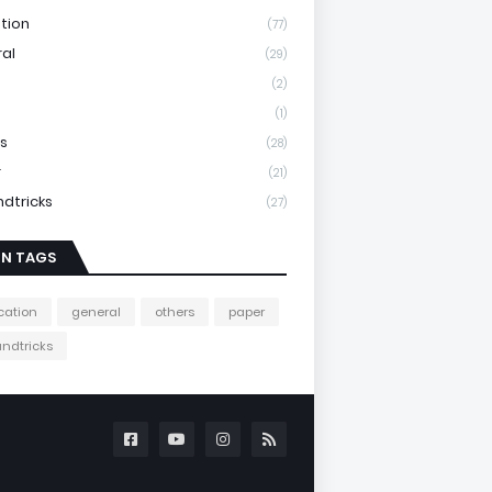
tion
(77)
al
(29)
(2)
(1)
s
(28)
r
(21)
ndtricks
(27)
IN TAGS
cation
general
others
paper
andtricks