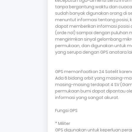
kecepatan tiga-dimensi serta inform
tanpa bergantung waktu dan cuaca, 
sudah banyak digunakan orang di se
menuntut informasi tentang posisi, 
dapat memberikan informasi posisi d
(orde nol) sampai dengan puluhan m
mengirimkan sinyal gelombang mikro k
permukaan, dan digunakan untuk men
yang serupa dengan GPS anatara lain 
GPS memanfaatkan 24 Satelit karena
Ada 6 bidang orbit yang masing-ma
masing-masing terdapat 4 SV (Gambar
permukaan bumi dapat dipantau ol
informasi yang sangat akurat.
Fungsi GPS
* Militer
GPS digunakan untuk keperluan per