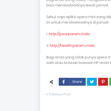
bisa mendowloadnya lewat ponsel.
Sebut saja apliksi opera mini yang d
ini untuk mendowloadnya di ponsel:
1.
http://java.param.mobi
2.
http://health.param.mobi
Bagi anda yang tidak punya opera min
web atau browser bawaan HP anda t
Share
Previous Post