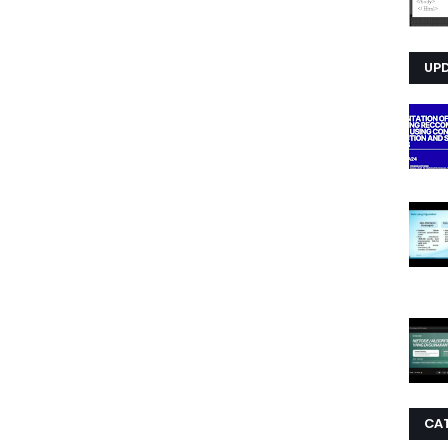
UP
CA