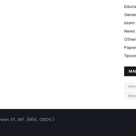
Educa
Gener
Islam
News
Other
Pape
Tipsa
MA
edu
tips
an, ST., MIT., (MTA., CISDV.)