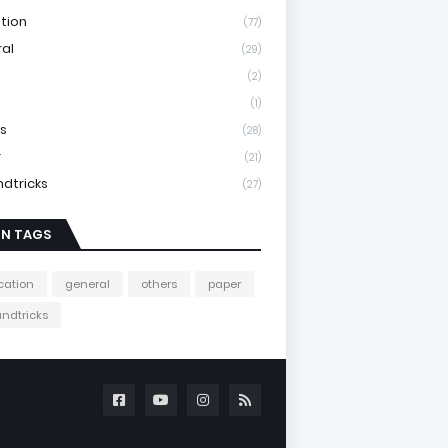
tion
(77)
al
(29)
(2)
(1)
s
(28)
r
(21)
ndtricks
(27)
IN TAGS
cation
general
others
paper
andtricks