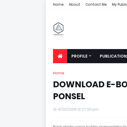
Home
About
Contact Me
My Publi
PROFILE
PUBLICATION
Home
DOWNLOAD E-BO
PONSEL
4/20/2009 12:27:00 pm
Bagi anda yang hobby mengoleksi buk