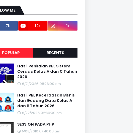
LLOW ME
7k
1.2k
1k
1.2k
POPULAR
RECENTS
Hasil Penilaian PBL Sistem
Cerdas Kelas A dan C Tahun
2026
6/21/2026 08:26:00 am
Hasil PBL Kecerdasan Bisnis
dan Gudang Data Kelas A
dan B Tahun 2026
6/22/2026 02:36:00 pm
SESSION PADA PHP
5/03/2010 07:40:00 am